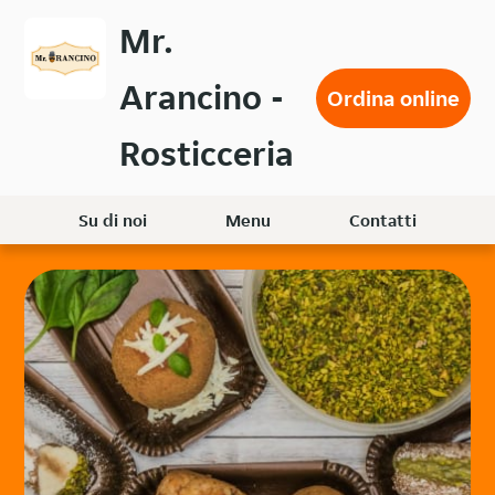
Passa
Mr.
al
contenuto
Arancino -
principale
Ordina online
Rosticceria
Su di noi
Menu
Contatti